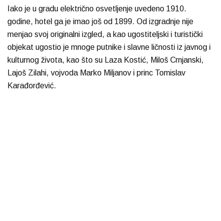
Iako je u gradu električno osvetljenje uvedeno 1910.
godine, hotel ga je imao još od 1899. Od izgradnje nije
menjao svoj originalni izgled, a kao ugostiteljski i turistički
objekat ugostio je mnoge putnike i slavne ličnosti iz javnog i
kulturnog života, kao što su Laza Kostić, Miloš Crnjanski,
Lajoš Zilahi, vojvoda Marko Miljanov i princ Tomislav
Karađorđević.