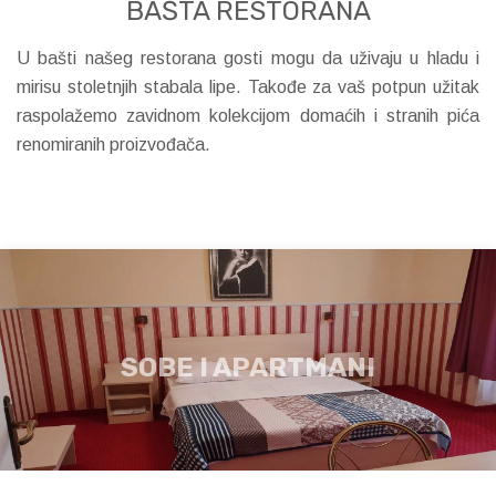
BAŠTA RESTORANA
U bašti našeg restorana gosti mogu da uživaju u hladu i
mirisu stoletnjih stabala lipe. Takođe za vaš potpun užitak
raspolažemo zavidnom kolekcijom domaćih i stranih pića
renomiranih proizvođača.
SOBE I APARTMANI