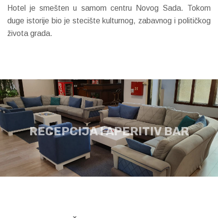
Hotel je smešten u samom centru Novog Sada. Tokom
duge istorije bio je stecište kulturnog, zabavnog i političkog
života grada.
RECEPCIJA I APERITIV BAR