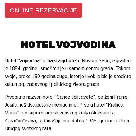
ONLINE REZERVACIJE
HOTEL VOJVODINA
Hotel "Vojvodina" je najstariji hotel u Novom Sadu, izgrađen
je 1854. godine i smešten je u samom centru grada. Tokom
svoje, preko 150 godina duge, istorije uvek je bio je stecište
kulturnog, zabavnog i političkog života grada.
Prvobitno nazvan hotel "Carice Jelisavete", po ženi Franje
Josifa, još dva puta je menjao ime. Prvo u hotel "Kraljica
Marija", po supruzi jugoslovenskog kralja Aleksandra
Karađorđevića, a današnje ime dobija 1945. godine, nakon
Drugog svetskog rata.