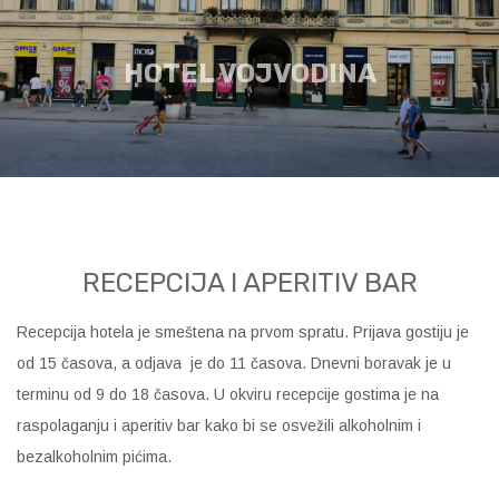
HOTEL VOJVODINA
RECEPCIJA I APERITIV BAR
Recepcija hotela je smeštena na prvom spratu. Prijava gostiju je
od 15 časova, a odjava je do 11 časova. Dnevni boravak je u
terminu od 9 do 18 časova. U okviru recepcije gostima je na
raspolaganju i aperitiv bar kako bi se osvežili alkoholnim i
bezalkoholnim pićima.